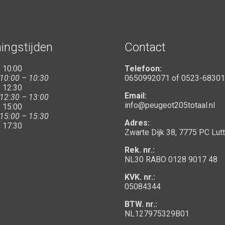
ingstijden
Contact
 10:00
Telefoon:
 10:00 – 10:30
0650992071
of
0523-6830
 12:30
Email:
 12:30 – 13:00
info@peugeot205totaal.nl
 15:00
 15:00 – 15:30
Adres:
 17:30
Zwarte Dijk 38, 7775 PC Lut
Rek. nr.:
NL30 RABO 0128 9017 48
KVK. nr.:
05084344
BTW. nr.:
NL127975329B01