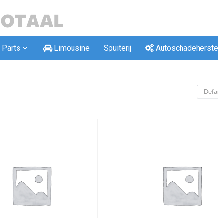
Parts
Limousine
Spuiterij
Autoschadeherste