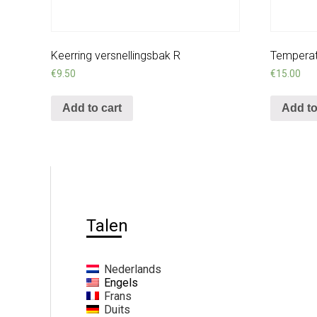
Keerring versnellingsbak R
Temperat
€
9.50
€
15.00
Add to cart
Add to
Talen
Nederlands
Engels
Frans
Duits