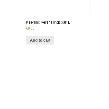
Keerring versnellingsbak L
€
9.50
Add to cart