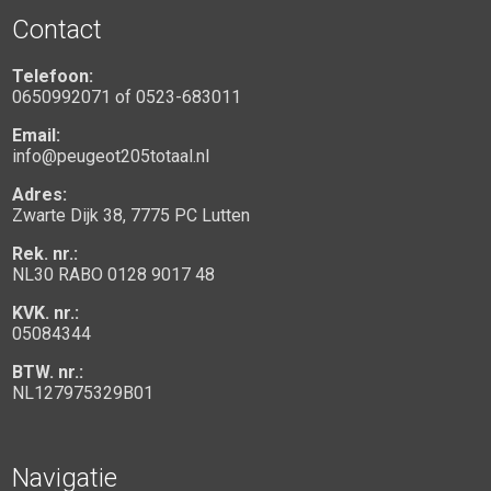
Contact
Telefoon:
0650992071
of
0523-683011
Email:
info@peugeot205totaal.nl
Adres:
Zwarte Dijk 38, 7775 PC Lutten
Rek. nr.:
NL30 RABO 0128 9017 48
KVK. nr.:
05084344
BTW. nr.:
NL127975329B01
Navigatie