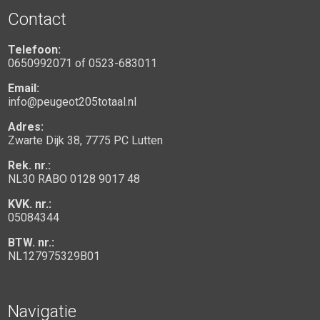
Contact
Telefoon:
0650992071
of
0523-683011
Email:
info@peugeot205totaal.nl
Adres:
Zwarte Dijk 38, 7775 PC Lutten
Rek. nr.:
NL30 RABO 0128 9017 48
KVK. nr.:
05084344
BTW. nr.:
NL127975329B01
Navigatie