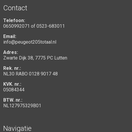
Contact
Telefoon:
0650992071
of
0523-683011
Email:
info@peugeot205totaal.nl
Adres:
Zwarte Dijk 38, 7775 PC Lutten
Rek. nr.:
NL30 RABO 0128 9017 48
KVK. nr.:
05084344
BTW. nr.:
NL127975329B01
Navigatie