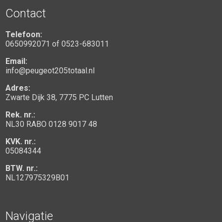
Contact
Telefoon:
0650992071
of
0523-683011
Email:
info@peugeot205totaal.nl
Adres:
Zwarte Dijk 38, 7775 PC Lutten
Rek. nr.:
NL30 RABO 0128 9017 48
KVK. nr.:
05084344
BTW. nr.:
NL127975329B01
Navigatie