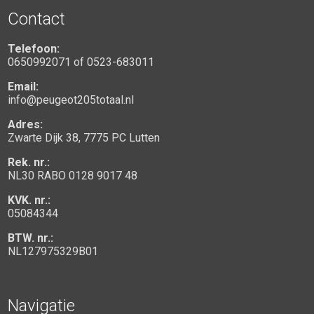
Contact
Telefoon:
0650992071
of
0523-683011
Email:
info@peugeot205totaal.nl
Adres:
Zwarte Dijk 38, 7775 PC Lutten
Rek. nr.:
NL30 RABO 0128 9017 48
KVK. nr.:
05084344
BTW. nr.:
NL127975329B01
Navigatie