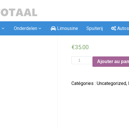
s
Onderdelen
Limousine
Spuiterij
Autos
Remcilinder ac
€
35.00
Ajouter au pan
Catégories :
Uncategorized
,