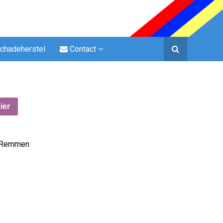
chadeherstel
Contact
hter rechts rond
ier
Remmen